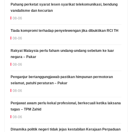
Pahang perketat syarat lesen syarikat telekomunikasi, bendung
vandalisme dan kecurian
08-06
Tiada kompromi terhadap penyelewengan jika dibuktikan RCI TH
08-06
Rakyat Malaysia perlu faham undang-undang sebelum ke luar
negara – Pakar
08-06
Penganjur bertanggungjawab pastikan himpunan permotoran
selamat, patuhi peraturan – Pakar
08-06
Penjawat awam perlu kekal profesional, berkecuali ketika laksana
tugas – TPM Zahid
08-06
Dinamika politik negeri tidak jejas kestabilan Kerajaan Perpaduan