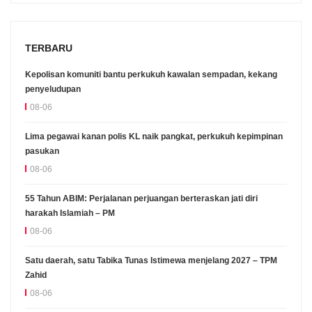
TERBARU
Kepolisan komuniti bantu perkukuh kawalan sempadan, kekang
penyeludupan
08-06
Lima pegawai kanan polis KL naik pangkat, perkukuh kepimpinan
pasukan
08-06
55 Tahun ABIM: Perjalanan perjuangan berteraskan jati diri
harakah Islamiah – PM
08-06
Satu daerah, satu Tabika Tunas Istimewa menjelang 2027 – TPM
Zahid
08-06