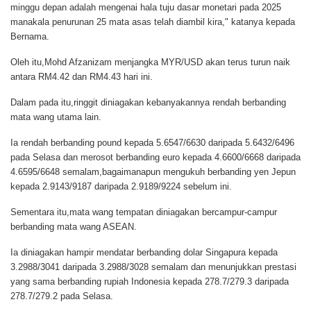
minggu depan adalah mengenai hala tuju dasar monetari pada 2025
manakala penurunan 25 mata asas telah diambil kira," katanya kepada
Bernama.
Oleh itu,Mohd Afzanizam menjangka MYR/USD akan terus turun naik
antara RM4.42 dan RM4.43 hari ini.
Dalam pada itu,ringgit diniagakan kebanyakannya rendah berbanding
mata wang utama lain.
Ia rendah berbanding pound kepada 5.6547/6630 daripada 5.6432/6496
pada Selasa dan merosot berbanding euro kepada 4.6600/6668 daripada
4.6595/6648 semalam,bagaimanapun mengukuh berbanding yen Jepun
kepada 2.9143/9187 daripada 2.9189/9224 sebelum ini.
Sementara itu,mata wang tempatan diniagakan bercampur-campur
berbanding mata wang ASEAN.
Ia diniagakan hampir mendatar berbanding dolar Singapura kepada
3.2988/3041 daripada 3.2988/3028 semalam dan menunjukkan prestasi
yang sama berbanding rupiah Indonesia kepada 278.7/279.3 daripada
278.7/279.2 pada Selasa.