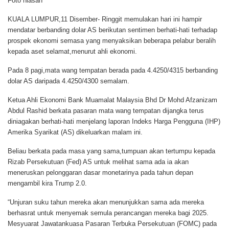
Foto hiasan
KUALA LUMPUR,11 Disember
- Ringgit memulakan hari ini hampir
mendatar berbanding dolar AS berikutan sentimen berhati-hati terhadap
prospek ekonomi semasa yang menyaksikan beberapa pelabur beralih
kepada aset selamat,menurut ahli ekonomi.
Pada 8 pagi,mata wang tempatan berada pada 4.4250/4315 berbanding
dolar AS daripada 4.4250/4300 semalam.
Ketua Ahli Ekonomi Bank Muamalat Malaysia Bhd Dr Mohd Afzanizam
Abdul Rashid berkata pasaran mata wang tempatan dijangka terus
diniagakan berhati-hati menjelang laporan Indeks Harga Pengguna (IHP)
Amerika Syarikat (AS) dikeluarkan malam ini.
Beliau berkata pada masa yang sama,tumpuan akan tertumpu kepada
Rizab Persekutuan (Fed) AS untuk melihat sama ada ia akan
meneruskan pelonggaran dasar monetarinya pada tahun depan
mengambil kira Trump 2.0.
“Unjuran suku tahun mereka akan menunjukkan sama ada mereka
berhasrat untuk menyemak semula perancangan mereka bagi 2025.
Mesyuarat Jawatankuasa Pasaran Terbuka Persekutuan (FOMC) pada