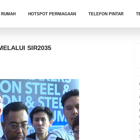
RUMAH
HOTSPOT PERNIAGAAN
TELEFON PINTAR
T
MELALUI SIR2035