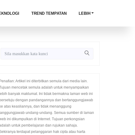
EKNOLOGI
TREND TEMPATAN
LEBIH
Penafian: Artikel ini diterbitkan semula dari media lain.
Tujuan mencetak semula adalah untuk menyampaikan
lebih banyak maklumat. Ini tidak bermakna laman web ini
bersetuju dengan pandangannya dan bertanggungjawab
ke atas keasliannya, dan tidak menanggung
tanggungjawab undang-undang. Semua sumber di laman
web ini dikumpulkan di Internet. Tujuan perkongsian
adalah untuk pembelajaran dan rujukan sahaja.
Sekiranya terdapat pelanggaran hak cipta atau harta