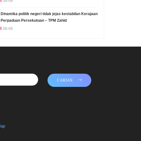
08-06
Dinamika politik negeri tidak jejas kestabilan Kerajaan
Perpaduan Persekutuan – TPM Zahid
08-06
CARIAN
Map