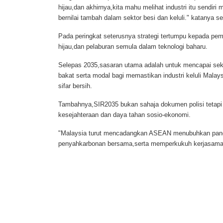
hijau,dan akhirnya,kita mahu melihat industri itu sendi
bernilai tambah dalam sektor besi dan keluli." katanya sel
Pada peringkat seterusnya strategi tertumpu kepada pemb
hijau,dan pelaburan semula dalam teknologi baharu.
Selepas 2035,sasaran utama adalah untuk mencapai sek
bakat serta modal bagi memastikan industri keluli Mala
sifar bersih.
Tambahnya,SIR2035 bukan sahaja dokumen polisi tetapi
kesejahteraan dan daya tahan sosio-ekonomi.
"Malaysia turut mencadangkan ASEAN menubuhkan pangka
penyahkarbonan bersama,serta memperkukuh kerjasama t