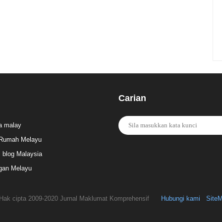
Carian
a malay
Rumah Melayu
l blog Malaysia
gan Melayu
Hak cipta 2009-2020 Jurnal Maklumat Komprehensif
Hubungi kami
Site