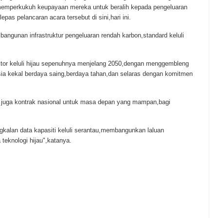
ri memperkukuh keupayaan mereka untuk beralih kepada pengeluaran
epas pelancaran acara tersebut di sini,hari ini.
angunan infrastruktur pengeluaran rendah karbon,standard keluli
tor keluli hijau sepenuhnya menjelang 2050,dengan menggembleng
ysia kekal berdaya saing,berdaya tahan,dan selaras dengan komitmen
 juga kontrak nasional untuk masa depan yang mampan,bagi
lan data kapasiti keluli serantau,membangunkan laluan
eknologi hijau",katanya.