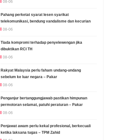
08-06
Pahang perketat syarat lesen syarikat
telekomunikasi, bendung vandalisme dan kecurian
08-06
Tiada kompromi terhadap penyelewengan jika
dibuktikan RCI TH
08-06
Rakyat Malaysia perlu faham undang-undang
sebelum ke luar negara – Pakar
08-06
Penganjur bertanggungjawab pastikan himpunan
permotoran selamat, patuhi peraturan – Pakar
08-06
Penjawat awam perlu kekal profesional, berkecuali
ketika laksana tugas – TPM Zahid