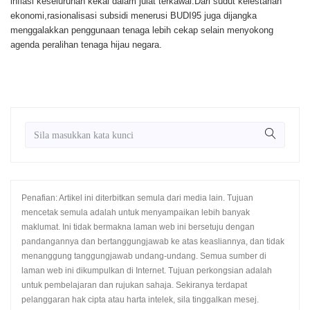
inflasi keseluruhan kekal dalam julat terkawal.Dari sudut kelestarian
ekonomi,rasionalisasi subsidi menerusi BUDI95 juga dijangka
menggalakkan penggunaan tenaga lebih cekap selain menyokong
agenda peralihan tenaga hijau negara.
Penafian: Artikel ini diterbitkan semula dari media lain. Tujuan
mencetak semula adalah untuk menyampaikan lebih banyak
maklumat. Ini tidak bermakna laman web ini bersetuju dengan
pandangannya dan bertanggungjawab ke atas keasliannya, dan tidak
menanggung tanggungjawab undang-undang. Semua sumber di
laman web ini dikumpulkan di Internet. Tujuan perkongsian adalah
untuk pembelajaran dan rujukan sahaja. Sekiranya terdapat
pelanggaran hak cipta atau harta intelek, sila tinggalkan mesej.