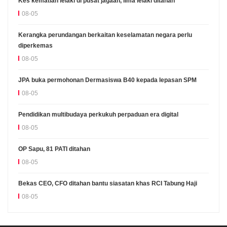
Kes kematian lelaki di pusat jagaan, lima lelaki ditahan
08-05
Kerangka perundangan berkaitan keselamatan negara perlu
diperkemas
08-05
JPA buka permohonan Dermasiswa B40 kepada lepasan SPM
08-05
Pendidikan multibudaya perkukuh perpaduan era digital
08-05
OP Sapu, 81 PATI ditahan
08-05
Bekas CEO, CFO ditahan bantu siasatan khas RCI Tabung Haji
08-05