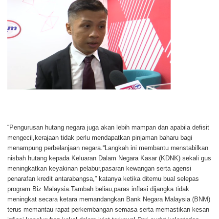
Setiausaha Pertubuhan Penganalisis Teknikal
Malaysia,Muhammad Azmi Mohd Amin
“Pengurusan hutang negara juga akan lebih mampan dan apabila defisit
mengecil,kerajaan tidak perlu mendapatkan pinjaman baharu bagi
menampung perbelanjaan negara.“Langkah ini membantu menstabilkan
nisbah hutang kepada Keluaran Dalam Negara Kasar (KDNK) sekali gus
meningkatkan keyakinan pelabur,pasaran kewangan serta agensi
penarafan kredit antarabangsa,” katanya ketika ditemu bual selepas
program Biz Malaysia.Tambah beliau,paras inflasi dijangka tidak
meningkat secara ketara memandangkan Bank Negara Malaysia (BNM)
terus memantau rapat perkembangan semasa serta memastikan kesan