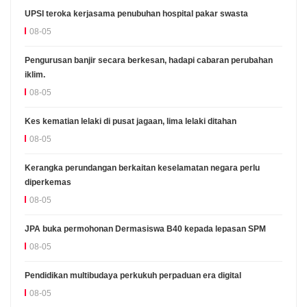
UPSI teroka kerjasama penubuhan hospital pakar swasta
08-05
Pengurusan banjir secara berkesan, hadapi cabaran perubahan
iklim.
08-05
Kes kematian lelaki di pusat jagaan, lima lelaki ditahan
08-05
Kerangka perundangan berkaitan keselamatan negara perlu
diperkemas
08-05
JPA buka permohonan Dermasiswa B40 kepada lepasan SPM
08-05
Pendidikan multibudaya perkukuh perpaduan era digital
08-05