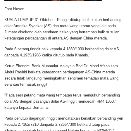
Foto hiasan
KUALA LUMPUR,31 Oktober
- Ringgit ditutup lebih kukuh berbanding
dolar Amerika Syarikat (AS) dan mata wang utama yang lain pada
Jumaat disokong oleh sentimen risiko yang bertambah baik susulan
ketegangan perdagangan di antara AS dengan China mereda.
Pada 6 petang,ringgit naik kepada 4.1860/1930 berbanding dolar AS
daripada 4.1935/1985 ketika ditutup pada Khamis.
Ketua Ekonomi Bank Muamalat Malaysia Bhd Dr. Mohd Afzanizam
Abdul Rashid berkata ketegangan perdagangan AS-China mereda
secara tidak langsung meningkatkan sentimen terhadap mata wang
serantau termasuk ringgit.
"Pada sesi petang,mata wang tempatan terus mengukuh berbanding
dolar AS dengan pasangan dolar AS-ringgit mencecah RM4.1853,"
katanya kepada Bernama.
Pada penutup dagangan,ringgit mencatatkan kenaikan berbanding yen
kepada 2.7162/7210 daripada 2.7266/7300 ketika ditutup pada
Khamis,mengukuh berbanding pound Britain kepada 5.5025/5117