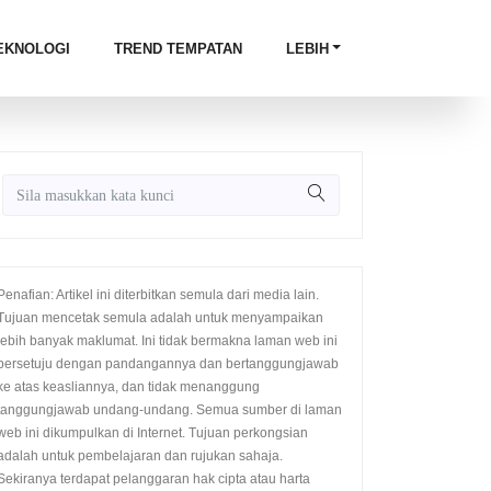
EKNOLOGI
TREND TEMPATAN
LEBIH
Penafian: Artikel ini diterbitkan semula dari media lain.
Tujuan mencetak semula adalah untuk menyampaikan
lebih banyak maklumat. Ini tidak bermakna laman web ini
bersetuju dengan pandangannya dan bertanggungjawab
ke atas keasliannya, dan tidak menanggung
tanggungjawab undang-undang. Semua sumber di laman
web ini dikumpulkan di Internet. Tujuan perkongsian
adalah untuk pembelajaran dan rujukan sahaja.
Sekiranya terdapat pelanggaran hak cipta atau harta