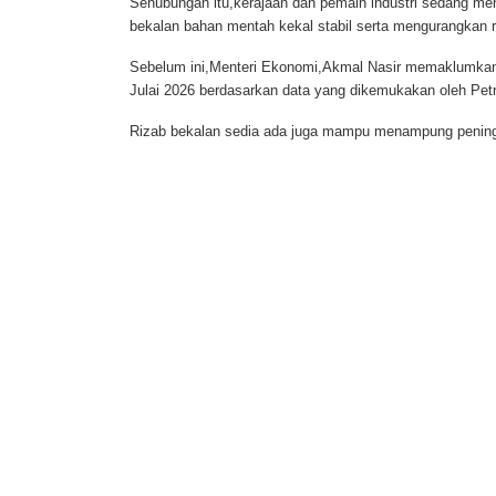
Sehubungan itu,kerajaan dan pemain industri sedang mene
bekalan bahan mentah kekal stabil serta mengurangkan 
Sebelum ini,Menteri Ekonomi,Akmal Nasir memaklumkan 
Julai 2026 berdasarkan data yang dikemukakan oleh Pet
Rizab bekalan sedia ada juga mampu menampung pening