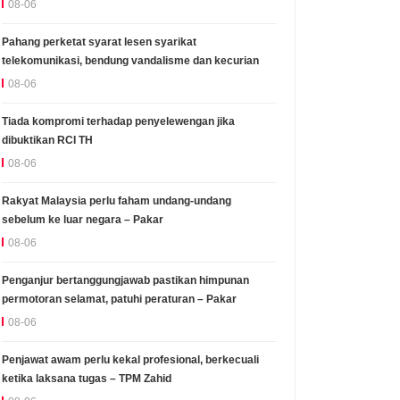
08-06
Pahang perketat syarat lesen syarikat
telekomunikasi, bendung vandalisme dan kecurian
08-06
Tiada kompromi terhadap penyelewengan jika
dibuktikan RCI TH
08-06
Rakyat Malaysia perlu faham undang-undang
sebelum ke luar negara – Pakar
08-06
Penganjur bertanggungjawab pastikan himpunan
permotoran selamat, patuhi peraturan – Pakar
08-06
Penjawat awam perlu kekal profesional, berkecuali
ketika laksana tugas – TPM Zahid