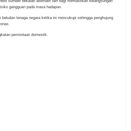
liti sumber bekalan alternatif lain bagi memastikan kelangsungan
risiko gangguan pada masa hadapan.
bekalan tenaga negara ketika ini mencukupi sehingga penghujung
ronas.
katan permintaan domestik.