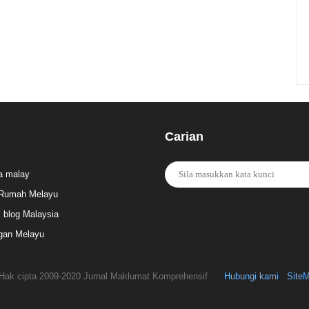
Carian
a malay
Rumah Melayu
l blog Malaysia
gan Melayu
Hak cipta 2009-2020 Jurnal Maklumat Komprehensif
Hubungi kami
Site