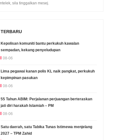
intelek, sila tinggalkan mesej.
TERBARU
Kepolisan komuniti bantu perkukuh kawalan
sempadan, kekang penyeludupan
08-06
Lima pegawai kanan polis KL naik pangkat, perkukuh
kepimpinan pasukan
08-06
55 Tahun ABIM: Perjalanan perjuangan berteraskan
jati diri harakah Islamiah – PM
08-06
Satu daerah, satu Tabika Tunas Istimewa menjelang
2027 – TPM Zahid