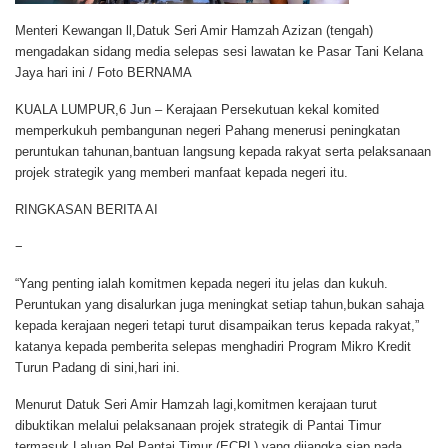
Menteri Kewangan ll,Datuk Seri Amir Hamzah Azizan (tengah)
mengadakan sidang media selepas sesi lawatan ke Pasar Tani Kelana
Jaya hari ini / Foto BERNAMA
KUALA LUMPUR,6 Jun
– Kerajaan Persekutuan kekal komited
memperkukuh pembangunan negeri Pahang menerusi peningkatan
peruntukan tahunan,bantuan langsung kepada rakyat serta pelaksanaan
projek strategik yang memberi manfaat kepada negeri itu.
RINGKASAN BERITA AI
−
“Yang penting ialah komitmen kepada negeri itu jelas dan kukuh.
Peruntukan yang disalurkan juga meningkat setiap tahun,bukan sahaja
kepada kerajaan negeri tetapi turut disampaikan terus kepada rakyat,”
katanya kepada pemberita selepas menghadiri Program Mikro Kredit
Turun Padang di sini,hari ini.
Menurut Datuk Seri Amir Hamzah lagi,komitmen kerajaan turut
dibuktikan melalui pelaksanaan projek strategik di Pantai Timur
termasuk Laluan Rel Pantai Timur (ECRL) yang dijangka siap pada