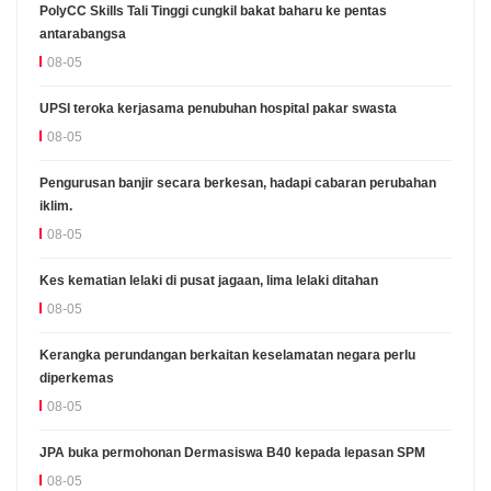
PolyCC Skills Tali Tinggi cungkil bakat baharu ke pentas
antarabangsa
08-05
UPSI teroka kerjasama penubuhan hospital pakar swasta
08-05
Pengurusan banjir secara berkesan, hadapi cabaran perubahan
iklim.
08-05
Kes kematian lelaki di pusat jagaan, lima lelaki ditahan
08-05
Kerangka perundangan berkaitan keselamatan negara perlu
diperkemas
08-05
JPA buka permohonan Dermasiswa B40 kepada lepasan SPM
08-05