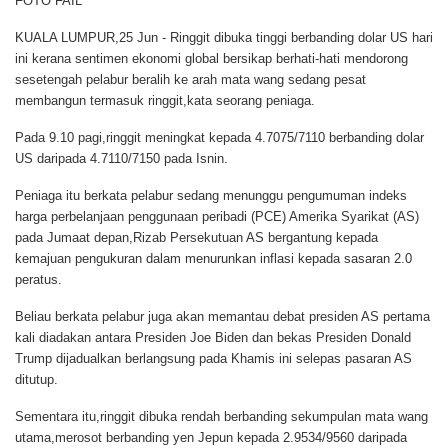
FOTO FAIL
KUALA LUMPUR,25 Jun
- Ringgit dibuka tinggi berbanding dolar US hari
ini kerana sentimen ekonomi global bersikap berhati-hati mendorong
sesetengah pelabur beralih ke arah mata wang sedang pesat
membangun termasuk ringgit,kata seorang peniaga.
Pada 9.10 pagi,ringgit meningkat kepada 4.7075/7110 berbanding dolar
US daripada 4.7110/7150 pada Isnin.
Peniaga itu berkata pelabur sedang menunggu pengumuman indeks
harga perbelanjaan penggunaan peribadi (PCE) Amerika Syarikat (AS)
pada Jumaat depan,Rizab Persekutuan AS bergantung kepada
kemajuan pengukuran dalam menurunkan inflasi kepada sasaran 2.0
peratus.
Beliau berkata pelabur juga akan memantau debat presiden AS pertama
kali diadakan antara Presiden Joe Biden dan bekas Presiden Donald
Trump dijadualkan berlangsung pada Khamis ini selepas pasaran AS
ditutup.
Sementara itu,ringgit dibuka rendah berbanding sekumpulan mata wang
utama,merosot berbanding yen Jepun kepada 2.9534/9560 daripada