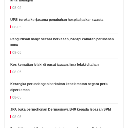
antarabangsa
08-05
UPSI teroka kerjasama penubuhan hospital pakar swasta
08-05
Pengurusan banjir secara berkesan, hadapi cabaran perubahan
iklim.
08-05
Kes kematian lelaki di pusat jagaan, lima lelaki ditahan
08-05
Kerangka perundangan berkaitan keselamatan negara perlu
diperkemas
08-05
JPA buka permohonan Dermasiswa B40 kepada lepasan SPM
08-05