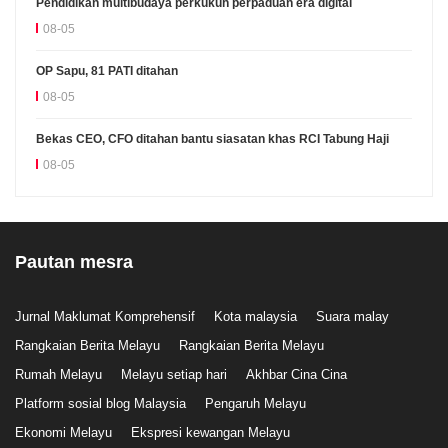
Pendidikan multibudaya perkukuh perpaduan era digital
08-05
OP Sapu, 81 PATI ditahan
08-05
Bekas CEO, CFO ditahan bantu siasatan khas RCI Tabung Haji
08-05
Pautan mesra
Jurnal Maklumat Komprehensif
Kota malaysia
Suara malay
Rangkaian Berita Melayu
Rangkaian Berita Melayu
Rumah Melayu
Melayu setiap hari
Akhbar Cina Cina
Platform sosial blog Malaysia
Pengaruh Melayu
Ekonomi Melayu
Ekspresi kewangan Melayu