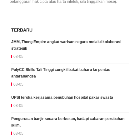
pelanggaran hak cipta atau harta intelek, sila tinggalkan mesej.
TERBARU
JMM, Thong Empire angkat warisan negara melalui kolaborasi
strategik
08-05
PolyCC Skills Tali Tinggi cungkil bakat baharu ke pentas
antarabangsa
08-05
UPSI teroka kerjasama penubuhan hospital pakar swasta
08-05
Pengurusan banjir secara berkesan, hadapi cabaran perubahan
iklim.
08-05