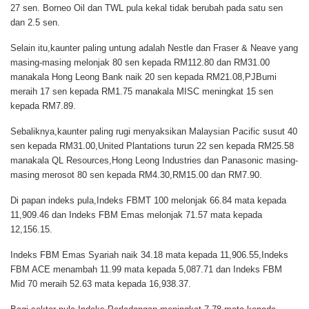
27 sen. Borneo Oil dan TWL pula kekal tidak berubah pada satu sen
dan 2.5 sen.
Selain itu,kaunter paling untung adalah Nestle dan Fraser & Neave yang
masing-masing melonjak 80 sen kepada RM112.80 dan RM31.00
manakala Hong Leong Bank naik 20 sen kepada RM21.08,PJBumi
meraih 17 sen kepada RM1.75 manakala MISC meningkat 15 sen
kepada RM7.89.
Sebaliknya,kaunter paling rugi menyaksikan Malaysian Pacific susut 40
sen kepada RM31.00,United Plantations turun 22 sen kepada RM25.58
manakala QL Resources,Hong Leong Industries dan Panasonic masing-
masing merosot 80 sen kepada RM4.30,RM15.00 dan RM7.90.
Di papan indeks pula,Indeks FBMT 100 melonjak 66.84 mata kepada
11,909.46 dan Indeks FBM Emas melonjak 71.57 mata kepada
12,156.15.
Indeks FBM Emas Syariah naik 34.18 mata kepada 11,906.55,Indeks
FBM ACE menambah 11.99 mata kepada 5,087.71 dan Indeks FBM
Mid 70 meraih 52.63 mata kepada 16,938.37.