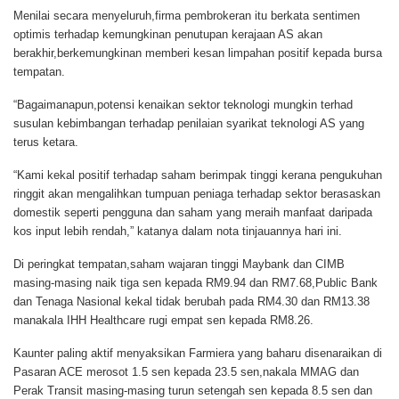
Menilai secara menyeluruh,firma pembrokeran itu berkata sentimen
optimis terhadap kemungkinan penutupan kerajaan AS akan
berakhir,berkemungkinan memberi kesan limpahan positif kepada bursa
tempatan.
“Bagaimanapun,potensi kenaikan sektor teknologi mungkin terhad
susulan kebimbangan terhadap penilaian syarikat teknologi AS yang
terus ketara.
“Kami kekal positif terhadap saham berimpak tinggi kerana pengukuhan
ringgit akan mengalihkan tumpuan peniaga terhadap sektor berasaskan
domestik seperti pengguna dan saham yang meraih manfaat daripada
kos input lebih rendah,” katanya dalam nota tinjauannya hari ini.
Di peringkat tempatan,saham wajaran tinggi Maybank dan CIMB
masing-masing naik tiga sen kepada RM9.94 dan RM7.68,Public Bank
dan Tenaga Nasional kekal tidak berubah pada RM4.30 dan RM13.38
manakala IHH Healthcare rugi empat sen kepada RM8.26.
Kaunter paling aktif menyaksikan Farmiera yang baharu disenaraikan di
Pasaran ACE merosot 1.5 sen kepada 23.5 sen,nakala MMAG dan
Perak Transit masing-masing turun setengah sen kepada 8.5 sen dan