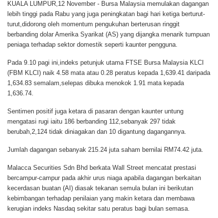
KUALA LUMPUR,12 November
- Bursa Malaysia memulakan dagangan
lebih tinggi pada Rabu yang juga peningkatan bagi hari ketiga berturut-
turut,didorong oleh momentum pengukuhan berterusan ringgit
berbanding dolar Amerika Syarikat (AS) yang dijangka menarik tumpuan
peniaga terhadap sektor domestik seperti kaunter pengguna.
Pada 9.10 pagi ini,indeks petunjuk utama FTSE Bursa Malaysia KLCI
(FBM KLCI) naik 4.58 mata atau 0.28 peratus kepada 1,639.41 daripada
1,634.83 semalam,selepas dibuka menokok 1.91 mata kepada
1,636.74.
Sentimen positif juga ketara di pasaran dengan kaunter untung
mengatasi rugi iaitu 186 berbanding 112,sebanyak 297 tidak
berubah,2,124 tidak diniagakan dan 10 digantung dagangannya.
Jumlah dagangan sebanyak 215.24 juta saham bernilai RM74.42 juta.
Malacca Securities Sdn Bhd berkata Wall Street mencatat prestasi
bercampur-campur pada akhir urus niaga apabila dagangan berkaitan
kecerdasan buatan (AI) diasak tekanan semula bulan ini berikutan
kebimbangan terhadap penilaian yang makin ketara dan membawa
kerugian indeks Nasdaq sekitar satu peratus bagi bulan semasa.